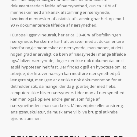
dokumenterede tilfælde af nærsynethed, kun ca. 10 % af
mennesker med afrikansk afstamning er nærsynede,
hvorimod mennesker af asiatisk afstamning har helt op imod
90 % dokumenterede tilfælde af nærsynethed.
I Europa ligger vi neutralt, her er ca. 30-40 % af befolkningen
nærsynede. Forskerne har haft besvær med at dokumentere
hvorfor nogle mennesker er nærsynede, man mener, at det i
nogen grad er arveligt, da børn af nærsynede i mange tilfælde
også bliver nærsynede, dog er der ikke nok dokumentation til
at slå hypotesen helt fast. Der findes også en hypotese om, at
arbejde, der kræver nærsyn kan medføre nærsynethed på
længere sigt, men igen er der ikke nok dokumentation for at
det holder stik, da mange, der dagligt arbejder med f.eks.
computere ikke bliver nærsynede. Lider man af nærsynethed
kan man også opleve andre gener, som følge af
nærsynetheden, man kan f.eks. få hovedpine eller anstrengt
ansigtsmuskulatur, da musklerne vil blive brugt til at knibe
øjnene sammen.