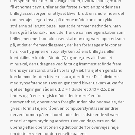
nærsynethed er der forskellige måder, hvorpå man igen kan
få et normalt syn. Briller er det første skridt, en spredelinse i
brilleglasset sørger for at lyset bliver brudt en smule inden det
rammer øjets egen linse, på denne måde kan man rykke
strålerne så langt tilbage i øjet at de rammer nethinden. Man
kan også få kontaktlinser, der har de samme egenskaber som
briller, men med kontaktlinser skal man dog være opmærksom
på, at det er fremmedlegemer, der kan forårsage infektioner
hvis ikke hygiejnen er i top. Styrken på ens brilleglas eller
kontaktlinser kaldes Dioptri (D) og betegnes altid som et
minus-tal, den udregnes ved først og fremmest at finde frem
til ens synsafstand, altså hvor langt væk fra øjet en genstand
kan komme før den bliver uskarp, derefter er D = 1 divideret
med synsafstanden. Hvis en genstand bliver uskarp 40 cm fra
øjet ser ligningen sådan ud, D = 1 divideret 0,40 = -2,5. Der
findes også en kirurgisk måde, der ’kurerer’ en for
nærsynethed, operationen foregår under lokalbedøvelse, der
gives i form af øjendråber, en computerstyret laser ændrer
derved formen på ens hornhinde, der i sidste ende vil være
med til at øjets brydning ændres. Der kan dog være en del
ubehag efter operationen og det bør derfor overvejes nøje
om dette er vejen for den enkelte patient.