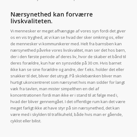
Nærsynethed kan forværre
livskvaliteten.
Vi mennesker er meget afhængige af vores syn fordi det giver
os en vis tryghed, at vi kan se hvad der sker omkring os, eller
de mennesker vi kommunikerer med. Helt fra barnsben kan
nærsynethed påvirke vores livskvalitet, man ser det hos børn,
der i den første periode af deres liv, hvor de skaber et bånd til
deres forældre, kun har en synsvidde på 30 cm. Hvis barnet
ikke kan se sine forældre og andre, der f.eks. holder det eller
snakker til det, bliver det utrygt. På skolebænken bliver man
hurtigt ukoncentreret som nærsynet hvis man sidder for langt
væk fra tavlen, man mister simpelthen en del af
koncentrationen fordi man ikke er i stand til at følge med i,
hvad der bliver gennemgået. I det offentlige rum kan det være
meget farligt ikke at have styr på sin nærsynethed, det kan
være med i skylden til trafikuheld, både hvis man er gående,
cyklist eller bilist.