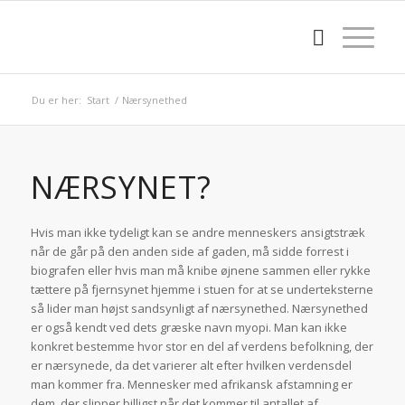
Du er her:
Start
/
Nærsynethed
NÆRSYNET?
Hvis man ikke tydeligt kan se andre menneskers ansigtstræk
når de går på den anden side af gaden, må sidde forrest i
biografen eller hvis man må knibe øjnene sammen eller rykke
tættere på fjernsynet hjemme i stuen for at se underteksterne
så lider man højst sandsynligt af nærsynethed. Nærsynethed
er også kendt ved dets græske navn myopi. Man kan ikke
konkret bestemme hvor stor en del af verdens befolkning, der
er nærsynede, da det varierer alt efter hvilken verdensdel
man kommer fra. Mennesker med afrikansk afstamning er
dem, der slipper billigst når det kommer til antallet af