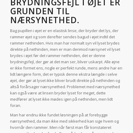
BRYDNINGSFEJL I ØJET ER
GRUNDEN TIL
NÆRSYNETHED.
Bag pupillen i øjet er en elastisk linse, der bryder det lys, der
rammer øjet og som derefter sendes bagud i øjet indtil det
rammer nethinden. Hvis man har normalt syn vil lyset brydes
direkte på nethinden, men er man derimod nærsynet vil lyset
brydes i øjet før det rammer nethinden, det er denne
brydningsfejl, der gør at det man ser, bliver uskarpt. Alle øjne
er ikke formet ens, nogle er perfekt runde, mens andre har en
lidt længere form, det er typisk denne ekstra længde i selve
øjet, der gør at lyset ikke bliver brudt direkte på nethinden og
altså forårsager nærsynethed. Problemet med nærsynethed
kan også være at linsen bryder lyset for meget, dette
medfører at lyset ikke mødes igen på nethinden, men lidt
foran.
Man har endnu ikke fundet løsningen på at forebygge
nærsynethed, da man ikke med sikkerhed kan sige hvem og
hvornår den rammer. Men når først man får konstateret